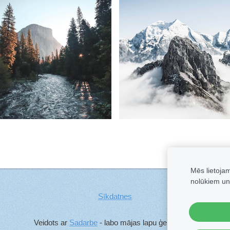
Mēs lietoja
nolūkiem un
Sīkdatnes
Veidots ar
Sadarbe
- labo mājas lapu ģeneratoru.