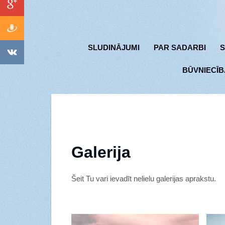
SLUDINĀJUMI
PAR SADARBI
S
BŪVNIECĪB
Galerija
Šeit Tu vari ievadīt nelielu galerijas aprakstu.