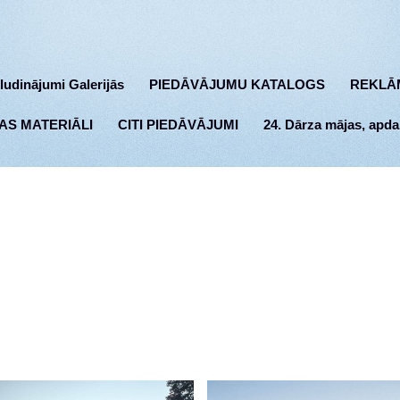
ludinājumi Galerijās
PIEDĀVĀJUMU KATALOGS
REKLĀ
AS MATERIĀLI
CITI PIEDĀVĀJUMI
24. Dārza mājas, apda