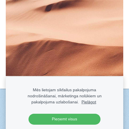
Mēs lietojam sīkfailus pakalpojuma
nodrošināšanai, mārketinga nolūkiem un
Sīkdatnes
pakalpojuma uzlabošanai.
Pielāgot
Veidots ar
Sadarbe
- labo mājas lapu ģeneratoru.
Pieņemt visus