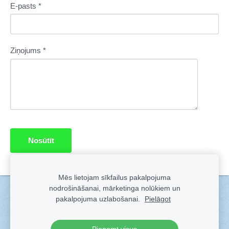
E-pasts
*
Ziņojums
*
Mēs lietojam sīkfailus pakalpojuma
nodrošināšanai, mārketinga nolūkiem un
Sīkdatnes
pakalpojuma uzlabošanai.
Pielāgot
Veidots ar
Sadarbe
- labo mājas lapu ģeneratoru.