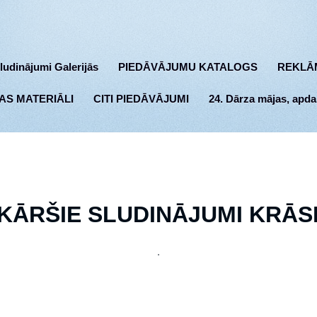
ludinājumi Galerijās
PIEDĀVĀJUMU KATALOGS
REKLĀ
AS MATERIĀLI
CITI PIEDĀVĀJUMI
24. Dārza mājas, apda
KĀRŠIE SLUDINĀJUMI KRĀ
.