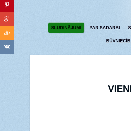
SLUDINĀJUMI
PAR SADARBI
S
BŪVNIECĪB
VIEN