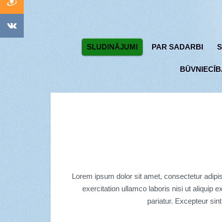
SLUDINĀJUMI
PAR SADARBI
S
BŪVNIECĪB
Lorem ipsum dolor sit amet, consectetur adipis
exercitation ullamco laboris nisi ut aliquip 
pariatur. Excepteur sint