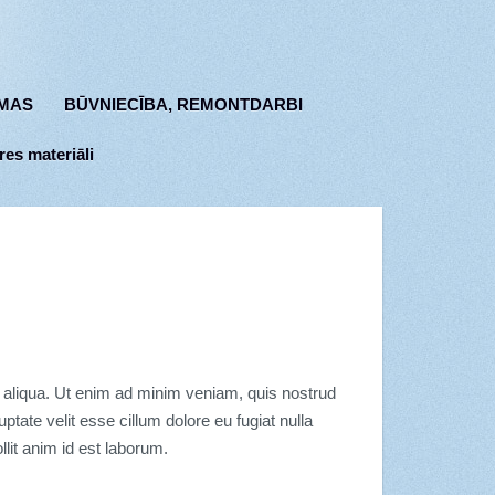
MAS
BŪVNIECĪBA, REMONTDARBI
res materiāli
a aliqua. Ut enim ad minim veniam, quis nostrud
ptate velit esse cillum dolore eu fugiat nulla
llit anim id est laborum.