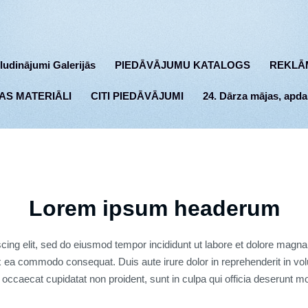
ludinājumi Galerijās
PIEDĀVĀJUMU KATALOGS
REKLĀ
AS MATERIĀLI
CITI PIEDĀVĀJUMI
24. Dārza mājas, apda
Lorem ipsum headerum
cing elit, sed do eiusmod tempor incididunt ut labore et dolore magn
ex ea commodo consequat. Duis aute irure dolor in reprehenderit in volu
 occaecat cupidatat non proident, sunt in culpa qui officia deserunt mo