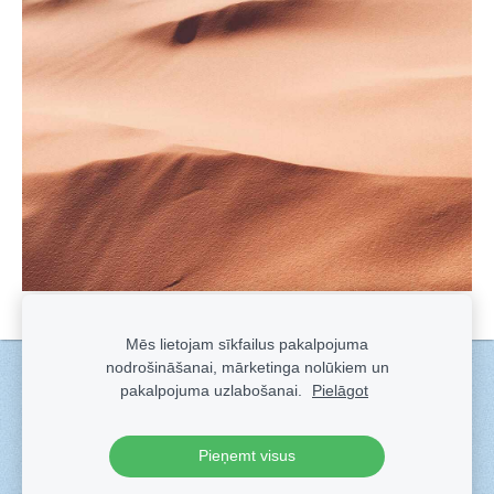
Mēs lietojam sīkfailus pakalpojuma
nodrošināšanai, mārketinga nolūkiem un
Sīkdatnes
pakalpojuma uzlabošanai.
Pielāgot
Veidots ar
Sadarbe
- labo mājas lapu ģeneratoru.
Pieņemt visus