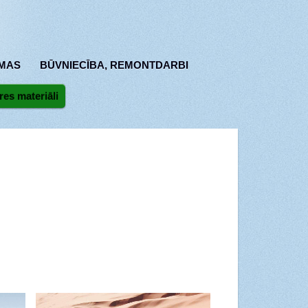
MAS
BŪVNIECĪBA, REMONTDARBI
res materiāli