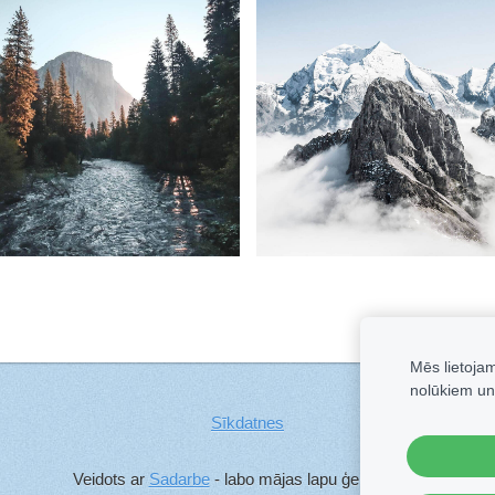
Mēs lietoja
nolūkiem un
Sīkdatnes
Veidots ar
Sadarbe
- labo mājas lapu ģeneratoru.