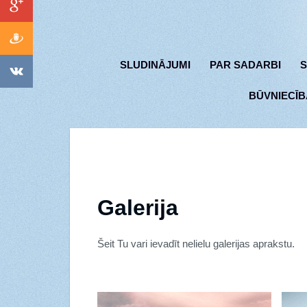
SLUDINĀJUMI
PAR SADARBI
S
BŪVNIECĪB
Galerija
Šeit Tu vari ievadīt nelielu galerijas aprakstu.