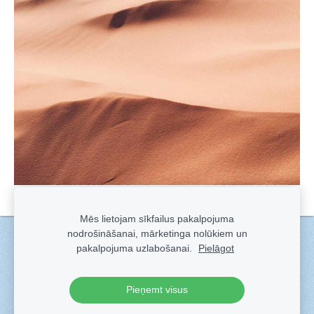
Mēs lietojam sīkfailus pakalpojuma
nodrošināšanai, mārketinga nolūkiem un
Sīkdatnes
pakalpojuma uzlabošanai.
Pielāgot
Veidots ar
Sadarbe
- labo mājas lapu ģeneratoru.
Pieņemt visus