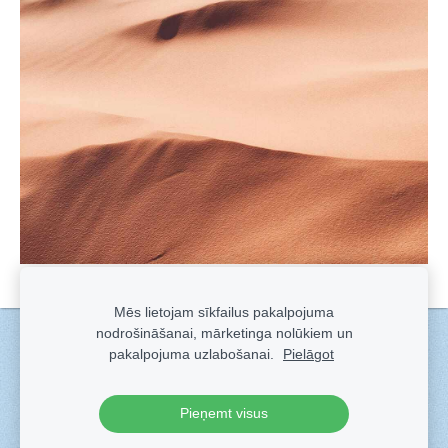
Mēs lietojam sīkfailus pakalpojuma
nodrošināšanai, mārketinga nolūkiem un
Sīkdatnes
pakalpojuma uzlabošanai.
Pielāgot
Veidots ar
Sadarbe
- labo mājas lapu ģeneratoru.
Pieņemt visus