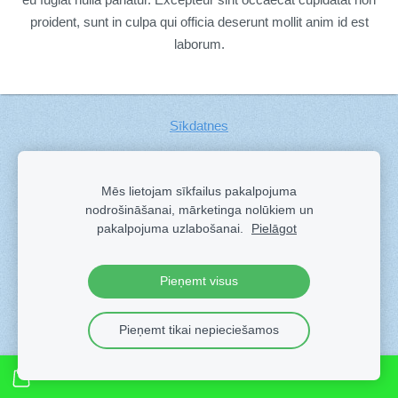
proident, sunt in culpa qui officia deserunt mollit anim id est
laborum.
Sīkdatnes
Veidots ar
Sadarbe
- labo mājas lapu ģeneratoru.
Mēs lietojam sīkfailus pakalpojuma
nodrošināšanai, mārketinga nolūkiem un
pakalpojuma uzlabošanai.
Pielāgot
Pieņemt visus
Pieņemt tikai nepieciešamos