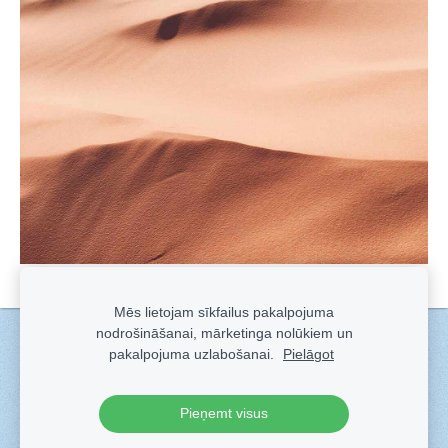
Mēs lietojam sīkfailus pakalpojuma
nodrošināšanai, mārketinga nolūkiem un
Sīkdatnes
pakalpojuma uzlabošanai.
Pielāgot
Veidots ar
Sadarbe
- labo mājas lapu ģeneratoru.
Pieņemt visus