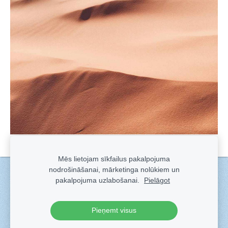
Mēs lietojam sīkfailus pakalpojuma
nodrošināšanai, mārketinga nolūkiem un
Sīkdatnes
pakalpojuma uzlabošanai.
Pielāgot
Veidots ar
Sadarbe
- labo mājas lapu ģeneratoru.
Pieņemt visus