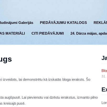
ludinājumi Galerijās
PIEDĀVĀJUMU KATALOGS
REKLĀ
AS MATERIĀLI
CITI PIEDĀVĀJUMI
24. Dārza mājas, apda
augs
Ja
Blo
31.
i izveidots, lai demonstrētu kā izskatās bloga ieraksts. Šo
E
ta augšpusē. Lai pievienotu vai dzēstu ierakstus, izmanto pilno
Lor
as kreisajā pusē.