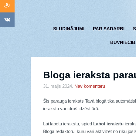
SLUDINĀJUMI
PAR SADARBI
S
BŪVNIECĪB
Bloga ieraksta par
31. maijs 2024,
Nav komentāru
Šis parauga ieraksts Tavā blogā tika automātisk
ierakstu vari droši dzēst ārā.
Lai labotu ierakstu, spied
Labot ierakstu
ieraks
Bloga redaktoru, kuru vari aktivizēt no rīku josl