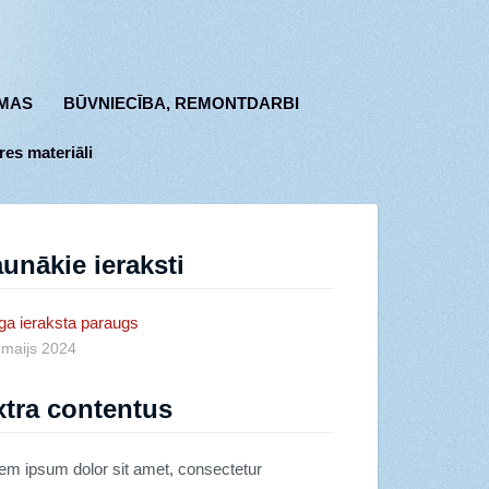
MAS
BŪVNIECĪBA, REMONTDARBI
res materiāli
unākie ieraksti
ga ieraksta paraugs
 maijs 2024
xtra contentus
em ipsum dolor sit amet, consectetur