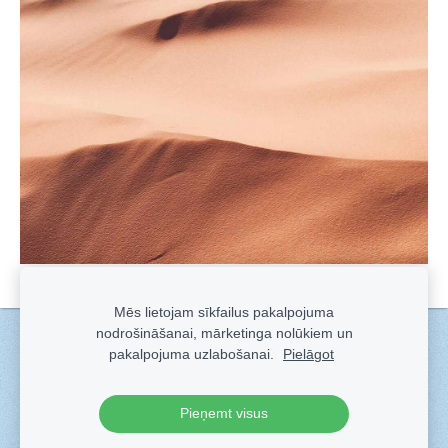
Mēs lietojam sīkfailus pakalpojuma
nodrošināšanai, mārketinga nolūkiem un
Sīkdatnes
pakalpojuma uzlabošanai.
Pielāgot
Veidots ar
Sadarbe
- labo mājas lapu ģeneratoru.
Pieņemt visus