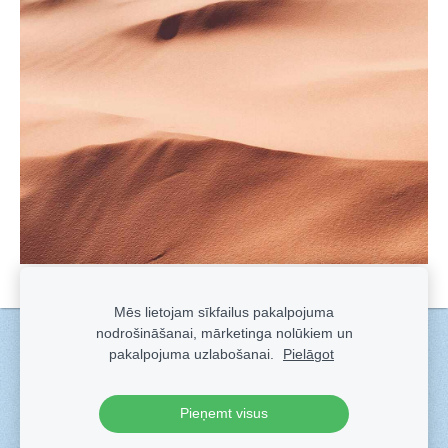
Mēs lietojam sīkfailus pakalpojuma
nodrošināšanai, mārketinga nolūkiem un
Sīkdatnes
pakalpojuma uzlabošanai.
Pielāgot
Veidots ar
Sadarbe
- labo mājas lapu ģeneratoru.
Pieņemt visus