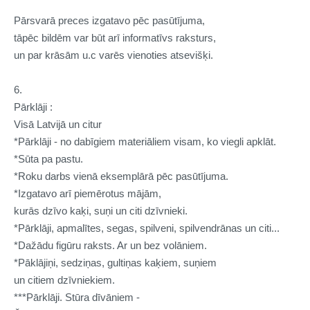
Pārsvarā preces izgatavo pēc pasūtījuma,
tāpēc bildēm var būt arī informatīvs raksturs,
un par krāsām u.c varēs vienoties atsevišķi.
6.
Pārklāji :
Visā Latvijā un citur
*Pārklāji - no dabīgiem materiāliem visam, ko viegli apklāt.
*Sūta pa pastu.
*Roku darbs vienā eksemplārā pēc pasūtījuma.
*Izgatavo arī piemērotus mājām,
kurās dzīvo kaķi, suņi un citi dzīvnieki.
*Pārklāji, apmalītes, segas, spilveni, spilvendrānas un citi...
*Dažādu figūru raksts. Ar un bez volāniem.
*Pāklājiņi, sedziņas, gultiņas kaķiem, suņiem
un citiem dzīvniekiem.
***Pārklāji. Stūra dīvāniem -