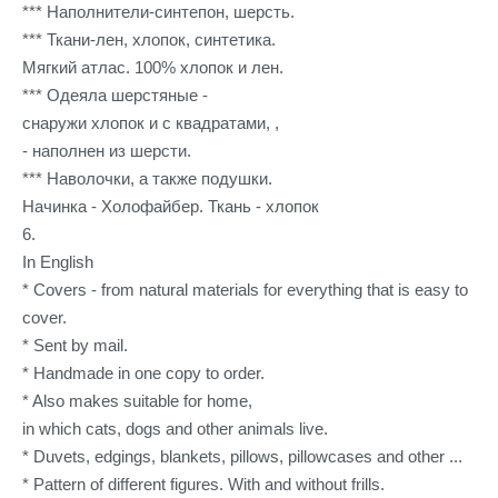
*** Наполнители-синтепон, шерсть.
*** Ткани-лен, хлопок, синтетика.
Мягкий атлас. 100% хлопок и лен.
*** Одеяла шерстяные -
снаружи хлопок и с квадратами, ,
- наполнен из шерсти.
*** Наволочки, а также подушки.
Начинка - Холофайбер. Ткань - хлопок
6.
In English
* Covers - from natural materials for everything that is easy to
cover.
* Sent by mail.
* Handmade in one copy to order.
* Also makes suitable for home,
in which cats, dogs and other animals live.
* Duvets, edgings, blankets, pillows, pillowcases and other ...
* Pattern of different figures. With and without frills.