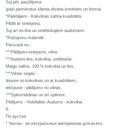
Šuj pēc pasūtījuma
īpaši piemērotus klienta dīvāna izmēriem un formai.
*Pārklājiem - Kokvilnas satīna kvadrātiņi.
Pildīti ar sinteponu.
Šuj arī no lina un sintētiskajiem audumiem.
*Ražojumu materiāli :
Pārsvarā no :
***Pildījumi-sintepons, vilna.
***Audumi-lins, kokvilna, sintētiskie.
Maigs satīns. 100 % kokvilna un lins.
***Vilnas segas -
ārpuse no kokvilnas un ar kvadrātiem,
iekšpuse - pildījums no vilnas.
***Spilvendrānas un arī spilveni.
Pildījums - Holofaiber. Audums - kokvilna
6.
По русски
* Чехлы - из натуральных материалов для всего,