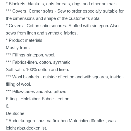
* Blankets, blankets, cots for cats, dogs and other animals.
*** Covers. Corner sofas - Sew to order especially suitable for
the dimensions and shape of the customer's sofa.
* Covers - Cotton satin squares. Stuffed with sintepon. Also
sews from linen and synthetic fabrics.
* Product materials:
Mostly from:
*** Fillings-sintepon, wool.
*** Fabrics-linen, cotton, synthetic.
Soft satin. 100% cotton and linen.
*** Wool blankets - outside of cotton and with squares, inside -
filling of wool.
*** Pillowcases and also pillows.
Filling - Holofaiber. Fabric - cotton
6.
Deutsche
* Abdeckungen - aus natürlichen Materialien für alles, was
leicht abzudecken ist.