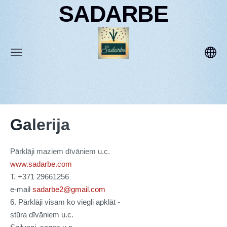
SADARBE
Galerija
Pārklāji maziem dīvāniem u.c.
www.sadarbe.com
T. +371 29661256
e-mail
sadarbe2@gmail.com
6. Pārklāji visam ko viegli apklāt -
stūra dīvāniem u.c.