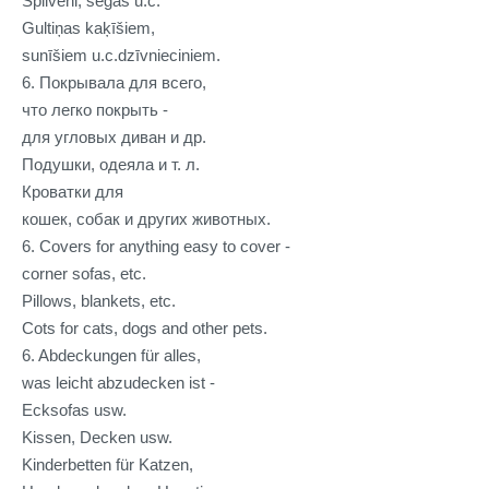
Spilveni, segas u.c.
Gultiņas kaķīšiem,
sunīšiem u.c.dzīvnieciniem.
6. Покрывала для всего,
что легко покрыть -
для угловых диван и др.
Подушки, одеяла и т. л.
Кроватки для
кошек, собак и других животных.
6. Covers for anything easy to cover -
corner sofas, etc.
Pillows, blankets, etc.
Cots for cats, dogs and other pets.
6. Abdeckungen für alles,
was leicht abzudecken ist -
Ecksofas usw.
Kissen, Decken usw.
Kinderbetten für Katzen,