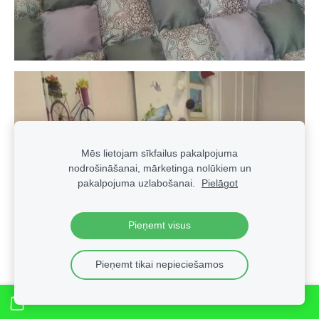
Mēs lietojam sīkfailus pakalpojuma
nodrošināšanai, mārketinga nolūkiem un
pakalpojuma uzlabošanai.
Pielāgot
Pieņemt visus
Pieņemt tikai nepieciešamos