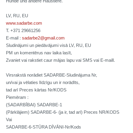
Hunde und andere Haustiere.
LV, RU, EU
www.sadarbe.com
T. +371 29661256
E-mail :
sadarbe2@
gmail.com
Sludinājumi un piedāvājumi visā LV, RU, EU
PM un komentērus nav laika lasīt,
Zvaniet vai rakstiet caur mājas lapu vai SMS vai E-maill.
Virsrakstā norādiet SADARBE-Sludinājuma Nr,
un/vai ja vēlaties līdzīgu un ir norādīts,
tad arī Preces kārtas Nr/KODS
Piemēram :
(SADARBĪBAI) SADARBE-1
(Pārklājiem) SADARBE-6- (ja ir, tad arī) Preces NR/KODS
Vai
SADARBE-6-STŪRA DĪVĀNI-Nr/Kods