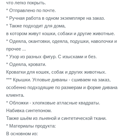
что легко покрыть.
* Отправлено по почте.
* Ручная работа в одном экземпляре на заказ.
* Также подходит для дома,
в котором живут кошки, собаки и другие животные.
* Одеяла, окантовки, одеяла, подушки, наволочки и
прочее ...
* Узор из разных фигур. С изысками и без.
* Одеяла, кровати.
Кроватки для кошек, собак и других животных.
*** Крышки. Угловые диваны - сшиваем на заказ,
особенно подходящие по размерам и форме дивана
клиента.
* Обложки - хлопковые атласные квадраты.
Набивка синтепоном.
Также шьём из льняной и синтетической ткани.
* Материалы продукта:
В основном из: