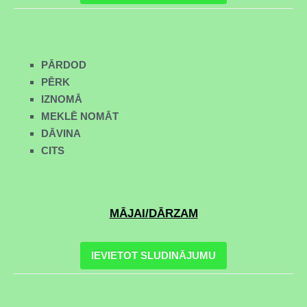
PĀRDOD
PĒRK
IZNOMĀ
MEKLĒ NOMĀT
DĀVINA
CITS
MĀJAI/
DĀRZAM
IEVIETOT SLUDINĀJUMU