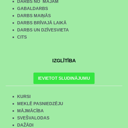
DARBS NO MĀJĀM
GABALDARBS
DARBS MAIŅĀS
DARBS BRĪVAJĀ LAIKĀ
DARBS UN DZĪVESVIETA
CITS
IZGLĪTĪBA
IEVIETOT SLUDINĀJUMU
KURSI
MEKLĒ PASNIEDZĒJU
MĀJMĀCĪBA
SVEŠVALODAS
DAŽĀDI