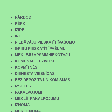
PĀRDOD
PĒRK
IZĪRĒ
ĪRĒ
PIEDĀVĀJU PIESKATĪT ĪPAŠUMU
GRIBU PIESKATĪT ĪPAŠUMU
MEKLĒJU APSAIMNIEKOTĀJU
KOMUNĀLIE DZĪVOKĻI
KOPMĪTNĒS
DIENESTA VIESNĪCAS
BEZ DEPOZĪTA UN KOMISIJAS
IZSOLES
PAKALPOJUMI
MEKLĒ PAKALPOJUMU
IZNOMĀ
MEKLĒ NOMĀT