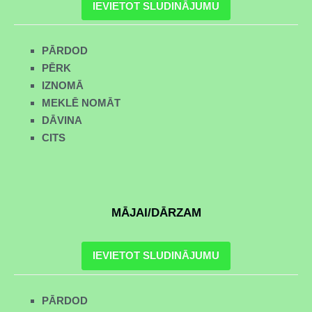
IEVIETOT SLUDINĀJUMU
PĀRDOD
PĒRK
IZNOMĀ
MEKLĒ NOMĀT
DĀVINA
CITS
MĀJAI/DĀRZAM
IEVIETOT SLUDINĀJUMU
PĀRDOD