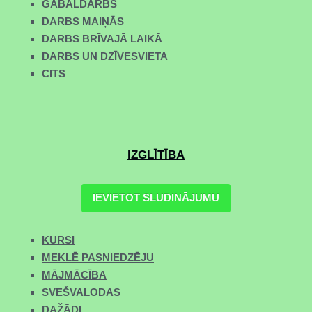
GABALDARBS
DARBS MAIŅĀS
DARBS BRĪVAJĀ LAIKĀ
DARBS UN DZĪVESVIETA
CITS
IZGLĪTĪBA
IEVIETOT SLUDINĀJUMU
KURSI
MEKLĒ PASNIEDZĒJU
MĀJMĀCĪBA
SVEŠVALODAS
DAŽĀDI