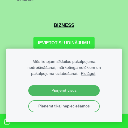
BIZNESS
IEVIETOT SLUDINĀJUMU
DARĪJUMU KONTAKTI
Mēs lietojam sīkfailus pakalpojuma
JURIDISKIE PAKALPOJUMI
nodrošināšanai, mārketinga nolūkiem un
pakalpojuma uzlabošanai.
Pielāgot
FINANŠU PAKALPOJUMI
TULKOJUMI
DAŽĀDI
Pieņemt visus
Pieņemt tikai nepieciešamos
IT PAKALPOJUMI