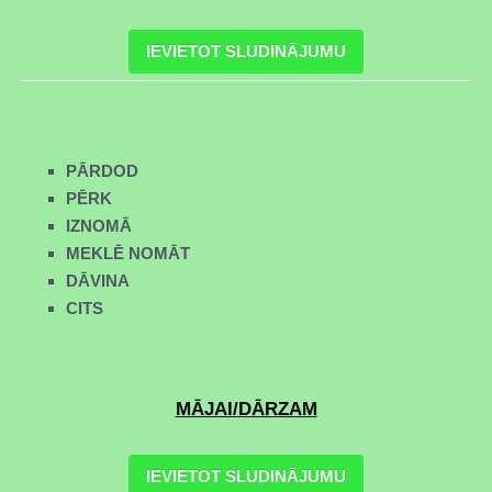
IEVIETOT SLUDINĀJUMU
PĀRDOD
PĒRK
IZNOMĀ
MEKLĒ NOMĀT
DĀVINA
CITS
MĀJAI/
DĀRZAM
IEVIETOT SLUDINĀJUMU