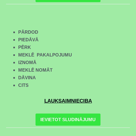
PĀRDOD
PIEDĀVĀ
PĒRK
MEKLĒ PAKALPOJUMU
IZNOMĀ
MEKLĒ NOMĀT
DĀVINA
CITS
LAUKSAIMNIECIBA
IEVIETOT SLUDINĀJUMU