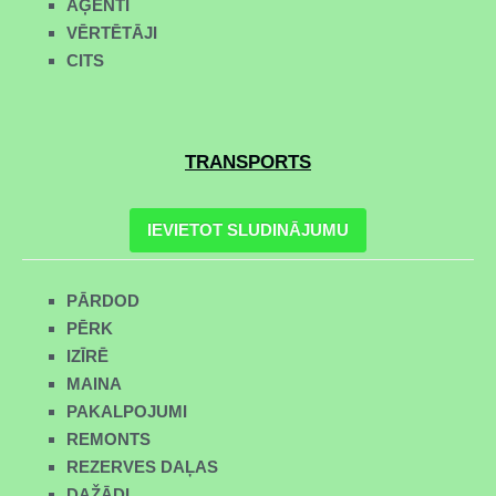
AĢENTI
VĒRTĒTĀJI
CITS
TRANSPORTS
IEVIETOT SLUDINĀJUMU
PĀRDOD
PĒRK
IZĪRĒ
MAINA
PAKALPOJUMI
REMONTS
REZERVES DAĻAS
DAŽĀDI