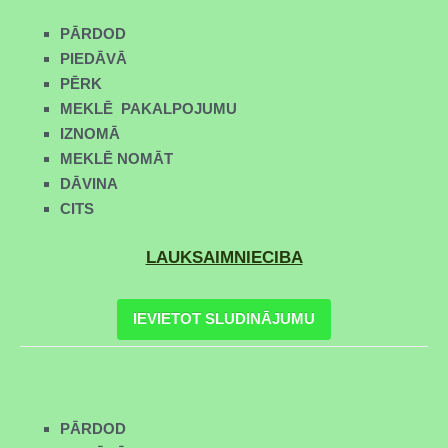
PĀRDOD
PIEDĀVĀ
PĒRK
MEKLĒ PAKALPOJUMU
IZNOMĀ
MEKLĒ NOMĀT
DĀVINA
CITS
LAUKSAIMNIECIBA
IEVIETOT SLUDINĀJUMU
PĀRDOD