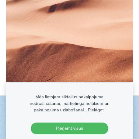
Mēs lietojam sīkfailus pakalpojuma
nodrošināšanai, mārketinga nolūkiem un
Sīkdatnes
pakalpojuma uzlabošanai.
Pielāgot
Veidots ar
Sadarbe
- labo mājas lapu ģeneratoru.
Pieņemt visus