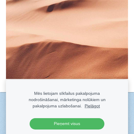
Mēs lietojam sīkfailus pakalpojuma
nodrošināšanai, mārketinga nolūkiem un
Sīkdatnes
pakalpojuma uzlabošanai.
Pielāgot
Veidots ar
Sadarbe
- labo mājas lapu ģeneratoru.
Pieņemt visus