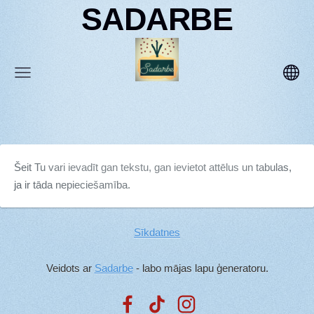
SADARBE
Šeit Tu vari ievadīt gan tekstu, gan ievietot attēlus un tabulas,
ja ir tāda nepieciešamība.
Sīkdatnes
Veidots ar
Sadarbe
- labo mājas lapu ģeneratoru.