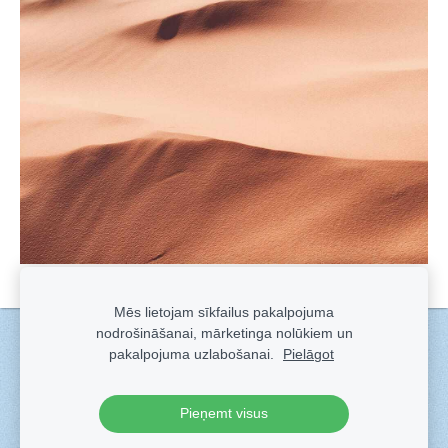
Mēs lietojam sīkfailus pakalpojuma
nodrošināšanai, mārketinga nolūkiem un
Sīkdatnes
pakalpojuma uzlabošanai.
Pielāgot
Veidots ar
Sadarbe
- labo mājas lapu ģeneratoru.
Pieņemt visus