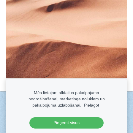
Mēs lietojam sīkfailus pakalpojuma
nodrošināšanai, mārketinga nolūkiem un
Sīkdatnes
pakalpojuma uzlabošanai.
Pielāgot
Veidots ar
Sadarbe
- labo mājas lapu ģeneratoru.
Pieņemt visus