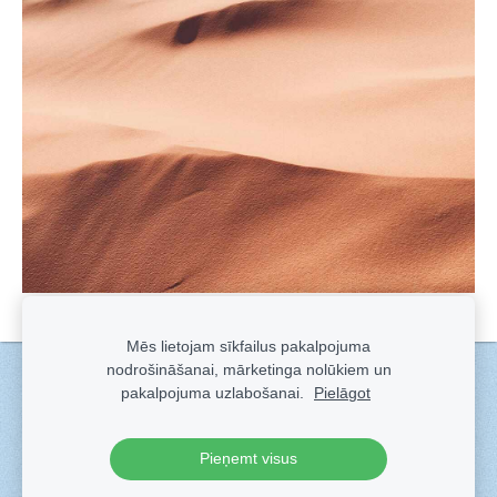
Mēs lietojam sīkfailus pakalpojuma
nodrošināšanai, mārketinga nolūkiem un
Sīkdatnes
pakalpojuma uzlabošanai.
Pielāgot
Veidots ar
Sadarbe
- labo mājas lapu ģeneratoru.
Pieņemt visus