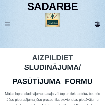
SADARBE
AIZPILDIET
SLUDINĀJUMA/
PASŪTĪJUMA FORMU
Mājas lapas sludinājumu sadaļa vēl top un tiek testēta, bet pēc
Jūsu pieprasījuma jūsu preces tiks pievienotas piedāvājumu