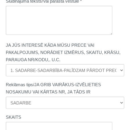
Sludinājuma teksts/Vai parasta vēstule
*
JA JŪS INTERESĒ KĀDA MŪSU PRECE VAI
PAKALPOJUMS, NORĀDIET IZMĒRUS, SKAITU, KRĀSU,
PARAUGA NR/KODU,. U.C.
Reklāmas tips/JA GRIB VAIRĀKUS-IZVĒLIETIES
NOSAKUMU VAI KĀRTAS NR, JA TĀDS IR
SKAITS