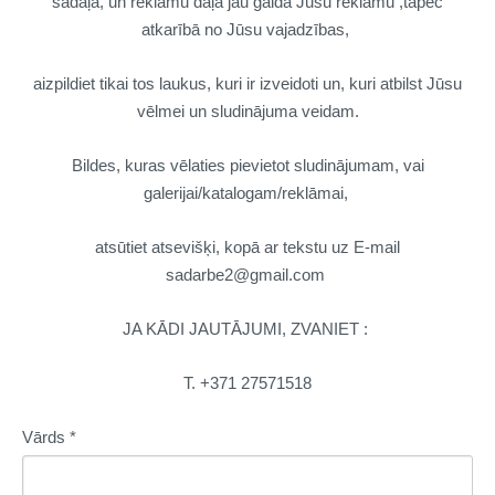
sadaļā, un reklāmu daļa jau gaida Jūsu reklāmu ,tāpēc
atkarībā no Jūsu vajadzības,
aizpildiet tikai tos laukus, kuri ir izveidoti un, kuri atbilst Jūsu
vēlmei un sludinājuma veidam.
Bildes, kuras vēlaties pievietot sludinājumam, vai
galerijai/katalogam/reklāmai,
atsūtiet atsevišķi, kopā ar tekstu uz E-mail
sadarbe2@gmail.com
JA KĀDI JAUTĀJUMI, ZVANIET :
T.
+
371 27571518
Vārds
*