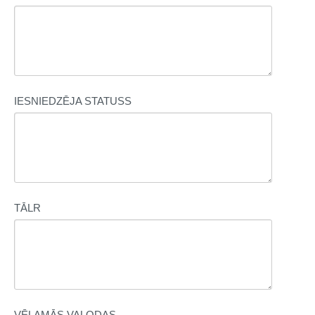
IESNIEDZĒJA STATUSS
TĀLR
VĒLAMĀS VALODAS