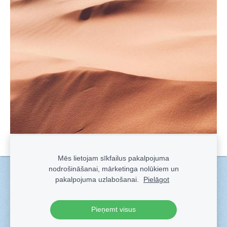
Mēs lietojam sīkfailus pakalpojuma
nodrošināšanai, mārketinga nolūkiem un
Sīkdatnes
pakalpojuma uzlabošanai.
Pielāgot
Veidots ar
Sadarbe
- labo mājas lapu ģeneratoru.
Pieņemt visus