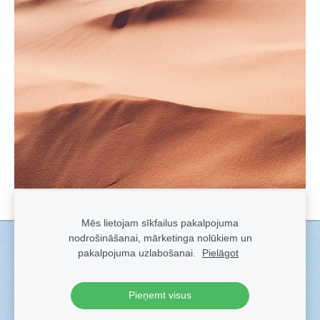
Mēs lietojam sīkfailus pakalpojuma
nodrošināšanai, mārketinga nolūkiem un
Sīkdatnes
pakalpojuma uzlabošanai.
Pielāgot
Veidots ar
Sadarbe
- labo mājas lapu ģeneratoru.
Pieņemt visus