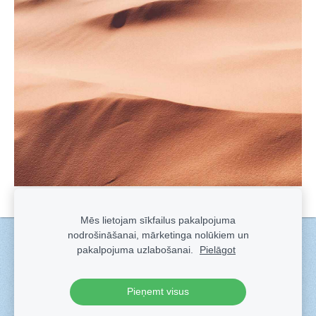
Mēs lietojam sīkfailus pakalpojuma
nodrošināšanai, mārketinga nolūkiem un
Sīkdatnes
pakalpojuma uzlabošanai.
Pielāgot
Veidots ar
Sadarbe
- labo mājas lapu ģeneratoru.
Pieņemt visus