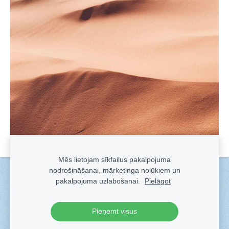
Mēs lietojam sīkfailus pakalpojuma
nodrošināšanai, mārketinga nolūkiem un
Sīkdatnes
pakalpojuma uzlabošanai.
Pielāgot
Veidots ar
Sadarbe
- labo mājas lapu ģeneratoru.
Pieņemt visus