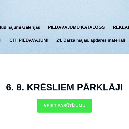
ludinājumi Galerijās
PIEDĀVĀJUMU KATALOGS
REKLĀ
I
CITI PIEDĀVĀJUMI
24. Dārza mājas, apdares materiāli
6. 8. KRĒSLIEM PĀRKLĀJI
VEIKT PASŪTĪJUMU