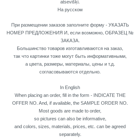
atsevišķi.
На русском
При размещении заказов заполните форму - УКАЗАТЬ
НОМЕР ПРЕДЛОЖЕНИЯ И, если возможно, ОБРАЗЕЦ №
ЗАКАЗА.
Большинство товаров изготавливаются на заказ,
так что картинки тоже могут быть информативными,
а цвета, размеры, материалы, цены и т.д.
согласовываются отдельно.
In English
When placing an order, fill in the form -
INDICATE THE
OFFER NO. And, if available, the SAMPLE ORDER NO.
Most goods are made to order,
so pictures can also be informative,
and colors, sizes, materials, prices, etc. can be agreed
separately.