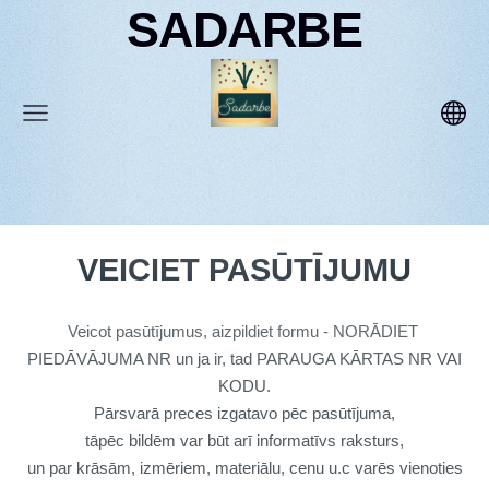
SADARBE
VEICIET PASŪTĪJUMU
Veicot pasūtījumus, aizpildiet formu - NORĀDIET
PIEDĀVĀJUMA NR un ja ir, tad PARAUGA KĀRTAS NR VAI
KODU.
Pārsvarā preces izgatavo pēc pasūtījuma,
tāpēc bildēm var būt arī informatīvs raksturs,
un par krāsām, izmēriem, materiālu, cenu u.c varēs vienoties