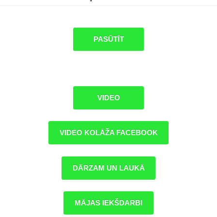
PASŪTĪT
VIDEO
VIDEO KOLĀŽA FACEBOOK
DĀRZAM UN LAUKĀ
MĀJAS IEKŠDARBI