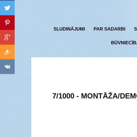
SLUDINĀJUMI
PAR SADARBI
S
BŪVNIECĪB
7/1000 - MONTĀŽA/DEMO