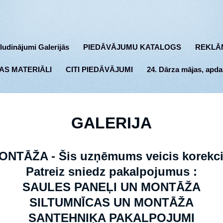
ludinājumi Galerijās
PIEDĀVĀJUMU KATALOGS
REKLĀ
AS MATERIĀLI
CITI PIEDĀVĀJUMI
24. Dārza mājas, apda
GALERIJA
NTĀŽA - Šis uzņēmums veicis korekcij
Patreiz sniedz pakalpojumus :
SAULES PANEĻI UN MONTĀŽA
SILTUMNĪCAS UN MONTĀŽA
SANTEHNIĶA PAKALPOJUMI