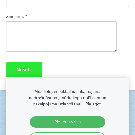
Ziņojums
*
Mēs lietojam sīkfailus pakalpojuma
nodrošināšanai, mārketinga nolūkiem un
Sīkdatnes
pakalpojuma uzlabošanai.
Pielāgot
Veidots ar
Sadarbe
- labo mājas lapu ģeneratoru.
Pieņemt visus