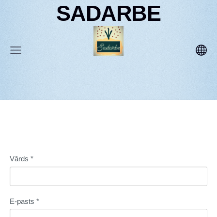
SADARBE
Vārds
*
E-pasts
*