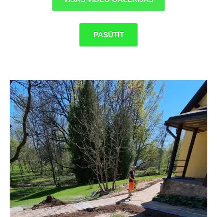
PASŪTĪT