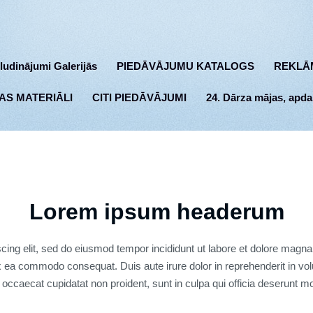
ludinājumi Galerijās
PIEDĀVĀJUMU KATALOGS
REKLĀ
AS MATERIĀLI
CITI PIEDĀVĀJUMI
24. Dārza mājas, apda
Lorem ipsum headerum
cing elit, sed do eiusmod tempor incididunt ut labore et dolore magn
ex ea commodo consequat. Duis aute irure dolor in reprehenderit in volu
 occaecat cupidatat non proident, sunt in culpa qui officia deserunt mo