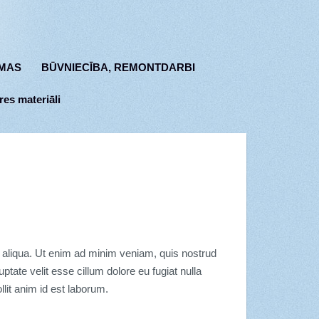
MAS
BŪVNIECĪBA, REMONTDARBI
res materiāli
a aliqua. Ut enim ad minim veniam, quis nostrud
ptate velit esse cillum dolore eu fugiat nulla
llit anim id est laborum.