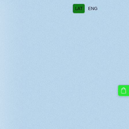
LAT
ENG