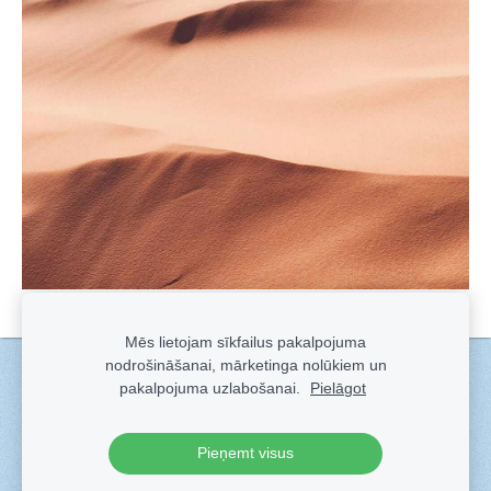
Mēs lietojam sīkfailus pakalpojuma
nodrošināšanai, mārketinga nolūkiem un
Sīkdatnes
pakalpojuma uzlabošanai.
Pielāgot
Veidots ar
Sadarbe
- labo mājas lapu ģeneratoru.
Pieņemt visus