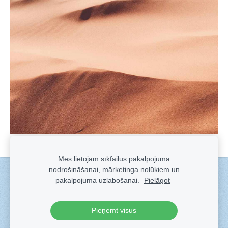
Mēs lietojam sīkfailus pakalpojuma
nodrošināšanai, mārketinga nolūkiem un
Sīkdatnes
pakalpojuma uzlabošanai.
Pielāgot
Veidots ar
Sadarbe
- labo mājas lapu ģeneratoru.
Pieņemt visus