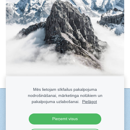
Mēs lietojam sīkfailus pakalpojuma
nodrošināšanai, mārketinga nolūkiem un
Sīkdatnes
pakalpojuma uzlabošanai.
Pielāgot
Veidots ar
Sadarbe
- labo mājas lapu ģeneratoru.
Pieņemt visus