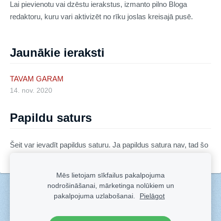
Lai pievienotu vai dzēstu ierakstus, izmanto pilno Bloga
redaktoru, kuru vari aktivizēt no rīku joslas kreisajā pusē.
Jaunākie ieraksti
TAVAM GARAM
14. nov. 2020
Papildu saturs
Šeit var ievadīt papildus saturu. Ja papildus satura nav, tad šo
bloku var noslēpt, nospiežot uz ikoniņas augšējā stūrī.
Mēs lietojam sīkfailus pakalpojuma
nodrošināšanai, mārketinga nolūkiem un
Sīkdatnes
pakalpojuma uzlabošanai.
Pielāgot
Veidots ar
Sadarbe
- labo mājas lapu ģeneratoru.