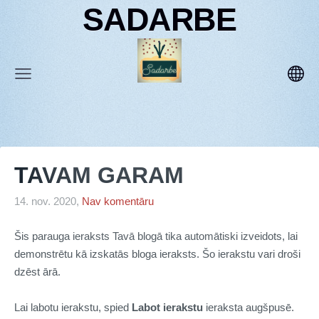
SADARBE
TAVAM GARAM
14. nov. 2020,
Nav komentāru
Šis parauga ieraksts Tavā blogā tika automātiski izveidots, lai
demonstrētu kā izskatās bloga ieraksts. Šo ierakstu vari droši
dzēst ārā.
Lai labotu ierakstu, spied
Labot ierakstu
ieraksta augšpusē.