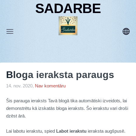
SADARBE
Bloga ieraksta paraugs
14. nov. 2020,
Nav komentāru
Šis parauga ieraksts Tavā blogā tika automātiski izveidots, lai
demonstrētu kā izskatās bloga ieraksts. Šo ierakstu vari droši
dzēst ārā.
Lai labotu ierakstu, spied
Labot ierakstu
ieraksta augšpusē.