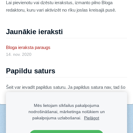
Lai pievienotu vai dzēstu ierakstus, izmanto pilno Bloga
redaktoru, kuru vari aktivizēt no rīku joslas kreisajā pusē.
Jaunākie ieraksti
Bloga ieraksta paraugs
14. nov. 2020
Papildu saturs
Šeit var ievadīt papildus saturu. Ja papildus satura nav, tad šo
bloku var noslēpt, nospiežot uz ikoniņas augšējā stūrī.
Mēs lietojam sīkfailus pakalpojuma
nodrošināšanai, mārketinga nolūkiem un
Sīkdatnes
pakalpojuma uzlabošanai.
Pielāgot
Veidots ar
Sadarbe
- labo mājas lapu ģeneratoru.