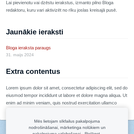
Lai pievienotu vai dzēstu ierakstus, izmanto pilno Bloga
redaktoru, kuru vari aktivizēt no rīku joslas kreisajā pusē.
Jaunākie ieraksti
Bloga ieraksta paraugs
31. maijs 2024
Extra contentus
Lorem ipsum dolor sit amet, consectetur adipiscing elit, sed do
eiusmod tempor incididunt ut labore et dolore magna aliqua. Ut
enim ad minim veniam, quis nostrud exercitation ullamco
laboris nisi ut aliquip ex ea commodo consequat.
Mēs lietojam sīkfailus pakalpojuma
nodrošināšanai, mārketinga nolūkiem un
Sīkdatnes
pakalpojuma uzlabošanai.
Pielāgot