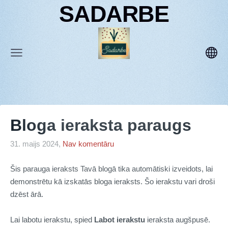
SADARBE
Bloga ieraksta paraugs
31. maijs 2024,
Nav komentāru
Šis parauga ieraksts Tavā blogā tika automātiski izveidots, lai
demonstrētu kā izskatās bloga ieraksts. Šo ierakstu vari droši
dzēst ārā.
Lai labotu ierakstu, spied
Labot ierakstu
ieraksta augšpusē.