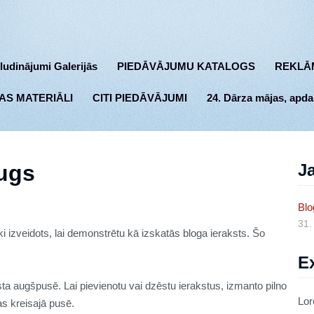
ludinājumi Galerijās
PIEDĀVĀJUMU KATALOGS
REKLĀ
AS MATERIĀLI
CITI PIEDĀVĀJUMI
24. Dārza mājas, apda
augs
Ja
Blo
31.
i izveidots, lai demonstrētu kā izskatās bloga ieraksts. Šo
E
ta augšpusē. Lai pievienotu vai dzēstu ierakstus, izmanto pilno
Lor
as kreisajā pusē.