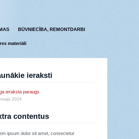
MAS
BŪVNIECĪBA, REMONTDARBI
res materiāli
unākie ieraksti
ga ieraksta paraugs
 maijs 2024
xtra contentus
em ipsum dolor sit amet, consectetur