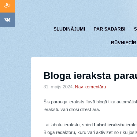
SLUDINĀJUMI
PAR SADARBI
S
BŪVNIECĪB
Bloga ieraksta par
31. maijs 2024,
Nav komentāru
Šis parauga ieraksts Tavā blogā tika automātisk
ierakstu vari droši dzēst ārā.
Lai labotu ierakstu, spied
Labot ierakstu
ieraks
Bloga redaktoru, kuru vari aktivizēt no rīku josl