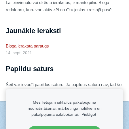
Lai pievienotu vai dzēstu ierakstus, izmanto pilno Bloga
redaktoru, kuru vari aktivizēt no rīku joslas kreisajā pusē.
Jaunākie ieraksti
Bloga ieraksta paraugs
14. sept. 2021
Papildu saturs
Šeit var ievadīt papildus saturu. Ja papildus satura nav, tad šo
bloku var noslēpt, nospiežot uz ikoniņas augšējā stūrī.
Mēs lietojam sīkfailus pakalpojuma
nodrošināšanai, mārketinga nolūkiem un
Sīkdatnes
pakalpojuma uzlabošanai.
Pielāgot
Veidots ar
Sadarbe
- labo mājas lapu ģeneratoru.