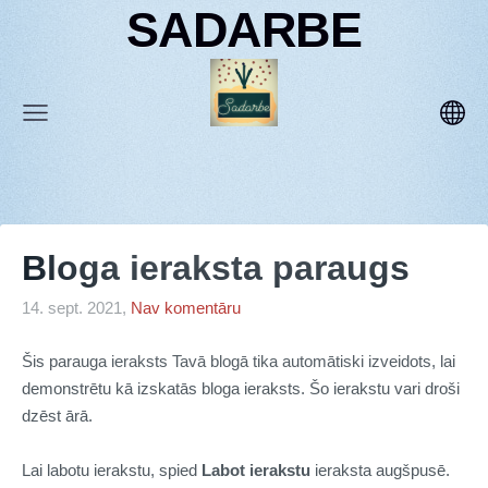
SADARBE
Bloga ieraksta paraugs
14. sept. 2021,
Nav komentāru
Šis parauga ieraksts Tavā blogā tika automātiski izveidots, lai
demonstrētu kā izskatās bloga ieraksts. Šo ierakstu vari droši
dzēst ārā.
Lai labotu ierakstu, spied
Labot ierakstu
ieraksta augšpusē.