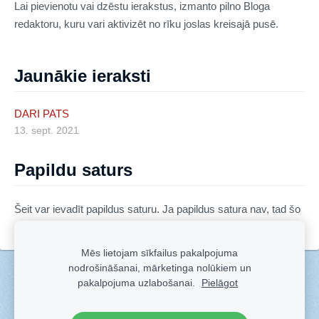
Lai pievienotu vai dzēstu ierakstus, izmanto pilno Bloga
redaktoru, kuru vari aktivizēt no rīku joslas kreisajā pusē.
Jaunākie ieraksti
DARI PATS
13. sept. 2021
Papildu saturs
Šeit var ievadīt papildus saturu. Ja papildus satura nav, tad šo
bloku var noslēpt, nospiežot uz ikoniņas augšējā stūrī.
Mēs lietojam sīkfailus pakalpojuma
nodrošināšanai, mārketinga nolūkiem un
Sīkdatnes
pakalpojuma uzlabošanai.
Pielāgot
Veidots ar
Sadarbe
- labo mājas lapu ģeneratoru.