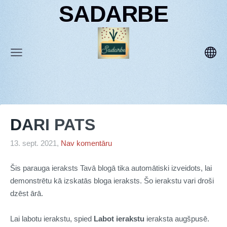
SADARBE
DARI PATS
13. sept. 2021,
Nav komentāru
Šis parauga ieraksts Tavā blogā tika automātiski izveidots, lai
demonstrētu kā izskatās bloga ieraksts. Šo ierakstu vari droši
dzēst ārā.
Lai labotu ierakstu, spied
Labot ierakstu
ieraksta augšpusē.