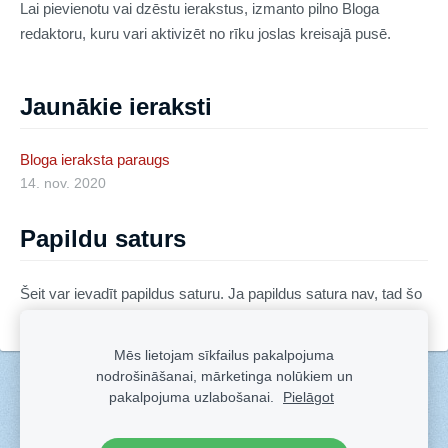
Lai pievienotu vai dzēstu ierakstus, izmanto pilno Bloga
redaktoru, kuru vari aktivizēt no rīku joslas kreisajā pusē.
Jaunākie ieraksti
Bloga ieraksta paraugs
14. nov. 2020
Papildu saturs
Šeit var ievadīt papildus saturu. Ja papildus satura nav, tad šo
bloku var noslēpt, nospiežot uz ikoniņas augšējā stūrī.
Mēs lietojam sīkfailus pakalpojuma
nodrošināšanai, mārketinga nolūkiem un
Sīkdatnes
pakalpojuma uzlabošanai.
Pielāgot
Veidots ar
Sadarbe
- labo mājas lapu ģeneratoru.