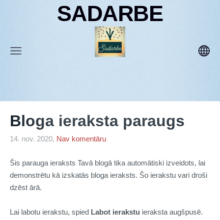
SADARBE
Bloga ieraksta paraugs
14. nov. 2020,
Nav komentāru
Šis parauga ieraksts Tavā blogā tika automātiski izveidots, lai
demonstrētu kā izskatās bloga ieraksts. Šo ierakstu vari droši
dzēst ārā.
Lai labotu ierakstu, spied
Labot ierakstu
ieraksta augšpusē.