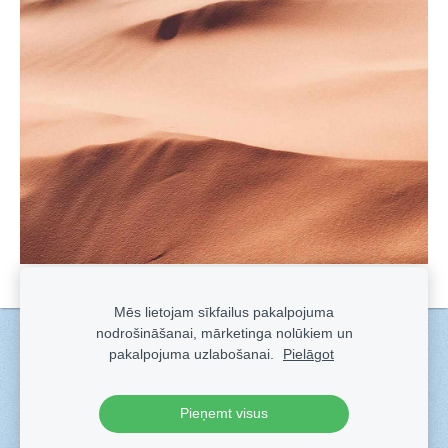
Mēs lietojam sīkfailus pakalpojuma
nodrošināšanai, mārketinga nolūkiem un
Sīkdatnes
pakalpojuma uzlabošanai.
Pielāgot
Veidots ar
Sadarbe
- labo mājas lapu ģeneratoru.
Pieņemt visus