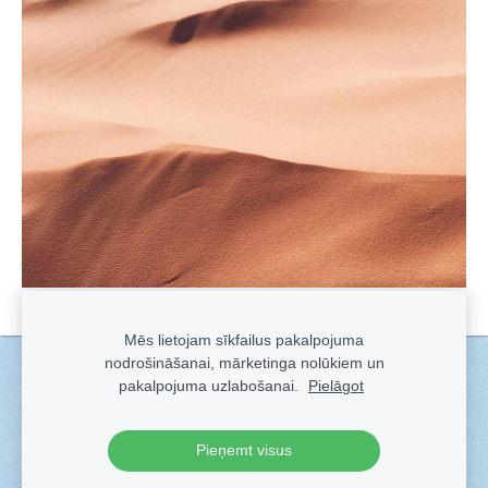
Mēs lietojam sīkfailus pakalpojuma
nodrošināšanai, mārketinga nolūkiem un
Sīkdatnes
pakalpojuma uzlabošanai.
Pielāgot
Veidots ar
Sadarbe
- labo mājas lapu ģeneratoru.
Pieņemt visus