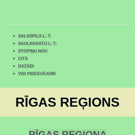
SALASPILS L. T.
SAULKRASTU L. T.
STOPIŅU NOV.
CITS
DAŽĀDI
VISI PIEDĀVĀJUMI
RĪGAS REĢIONS
RĪGAS REĢIONA