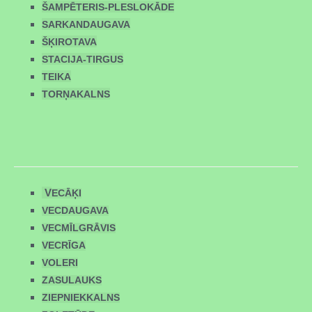
ŠAMPĒTERIS-PLESLOKĀDE
SARKANDAUGAVA
ŠĶIROTAVA
STACIJA-TIRGUS
TEIKA
TORŅAKALNS
V
ECĀĶI
VECDAUGAVA
VECMĪLGRĀVIS
VECRĪGA
VOLERI
ZASULAUKS
ZIEPNIEKKALNS