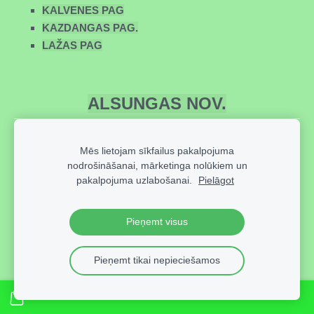
KALVENES PAG
KAZDANGAS PAG.
LAŽAS PAG
ALSUNGAS NOV.
ALSUNGAS NOV.
Mēs lietojam sīkfailus pakalpojuma
nodrošināšanai, mārketinga nolūkiem un
pakalpojuma uzlabošanai.
Pielāgot
BROCĒNU NOV.
Pieņemt visus
BROCĒNU NOV.
Pieņemt tikai nepieciešamos
BROCĒNI
BLĪDENES PAG.
CIECERES PAG.