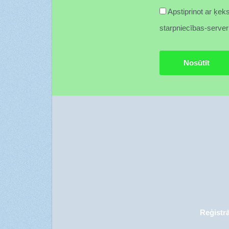
Apstiprinot ar ķeks
starpniecības-server
Reģistr