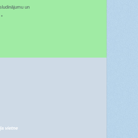
 sludinājumu un
*
*
ļa vietne