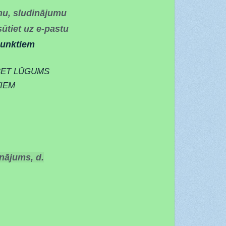
mu, sludinājumu
ūtiet uz e-pastu
punktiem
ET LŪGUMS
TIEM
inājums, d.