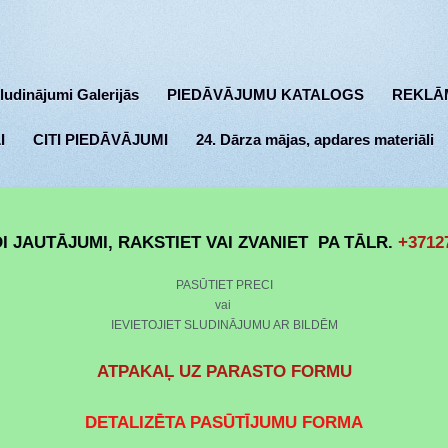
ludinājumi Galerijās
PIEDĀVĀJUMU KATALOGS
REKLĀ
I
CITI PIEDĀVĀJUMI
24. Dārza mājas, apdares materiāli
I JAUTĀJUMI, RAKSTIET VAI ZVANIET
PA TĀLR.
+3712
PASŪTIET PRECI
vai
IEVIETOJIET SLUDINĀJUMU AR BILDĒM
ATPAKAĻ UZ PARASTO FORMU
DETALIZĒTA PASŪTĪJUMU FORMA