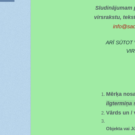
Sludinājumam p
virsrakstu, tek
info@sa
ARĪ SŪTOT
VIR
Vēstules mērķis (1.p
Mērķa nos
ilgtermiņa 
Vārds un 
Objekta vai J