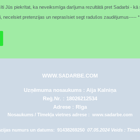
īti Jūs piekrītat, ka neveiksmīga darījuma rezultātā pret Sadarbi - kā
i, necelsiet pretenzijas un neprasīsiet segt radušos zaudējumus----- 
WWW.SADARBE.COM
Uzņēmuma nosaukums : Aija Kalniņa
Reģ.Nr. : 18026212534
Adrese : Rīga
Nosaukums / Tīmekļa vietnes adrese :
www.sadarbe.com
ācijas numurs un datums: 91438269250
07.05.2024 Veids :
Tīmek