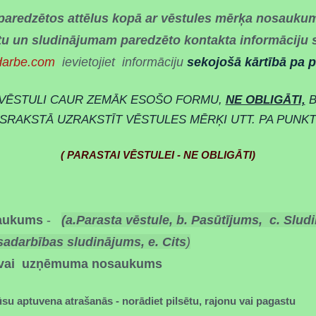
aredzētos attēlus kopā ar vēstules mērķa nosauku
stu un sludinājumam paredzēto kontakta informāciju s
darbe.com
ievietojiet informāciju
sekojošā kārtībā pa 
 VĒSTULI CAUR ZEMĀK ESOŠO FORMU,
NE OBLIGĀTI,
B
SRAKSTĀ UZRAKSTĪT VĒSTULES MĒRĶI UTT. PA PUNK
( PARASTAI VĒSTULEI - NE OBLIGĀTI)
arasta vēstule
2.pasūtījums, 3.
aukums
-
(a.Parasta vēstule, b. Pasūtījums, c. Slud
sadarbības sludinājums, e. Cits
)
/ vai uzņēmuma nosaukums
ūsu aptuvena atrašanās - norādiet pilsētu, rajonu vai pagastu