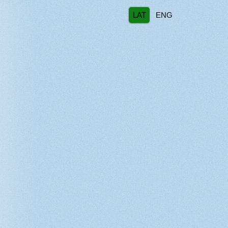
LAT
ENG