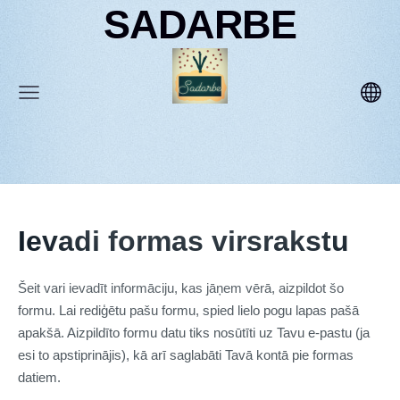
SADARBE
Ievadi formas virsrakstu
Šeit vari ievadīt informāciju, kas jāņem vērā, aizpildot šo
formu. Lai rediģētu pašu formu, spied lielo pogu lapas pašā
apakšā. Aizpildīto formu datu tiks nosūtīti uz Tavu e-pastu (ja
esi to apstiprinājis), kā arī saglabāti Tavā kontā pie formas
datiem.