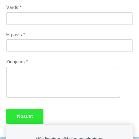
Vārds
*
E-pasts
*
Ziņojums
*
Mēs lietojam sīkfailus pakalpojuma