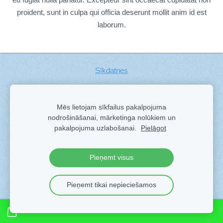
proident, sunt in culpa qui officia deserunt mollit anim id est
laborum.
Sīkdatnes
Veidots ar
Sadarbe
- labo mājas lapu ģeneratoru.
Mēs lietojam sīkfailus pakalpojuma
nodrošināšanai, mārketinga nolūkiem un
pakalpojuma uzlabošanai.
Pielāgot
Pieņemt visus
Pieņemt tikai nepieciešamos